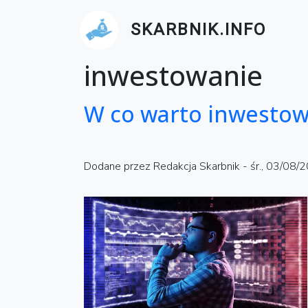
Przejdź do treści
SKARBNIK.INFO
inwestowanie
W co warto inwestowa
Dodane przez
Redakcja Skarbnik
-
śr., 03/08/